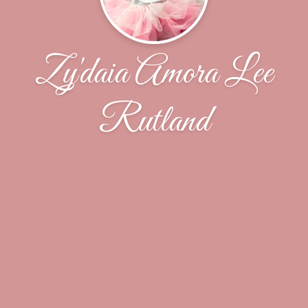
Zy'daia Amora Lee
Rutland