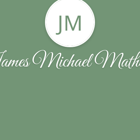
JM
mes Michael Math